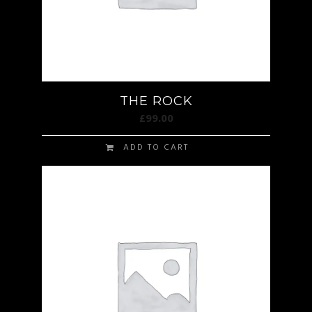
THE ROCK
£
99.00
ADD TO CART