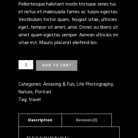
Pellentesque habitant morbi tristique senectus
et netus et malesuada fames ac turpis egestas.
Vestibulum tortor quam, feugiat vitae, ultricies
eget, tempor sit amet, ante. Donec eu libero sit
amet quam egestas semper. Aenean ultricies mi
vitae est. Mauris placerat eleifend leo.
SUNSET
ADD TO CART
AT
BEACH
QUANTITY
Categories:
Amazing & Fun
,
Life Photography
,
Nature
,
Portrait
Tag:
travel